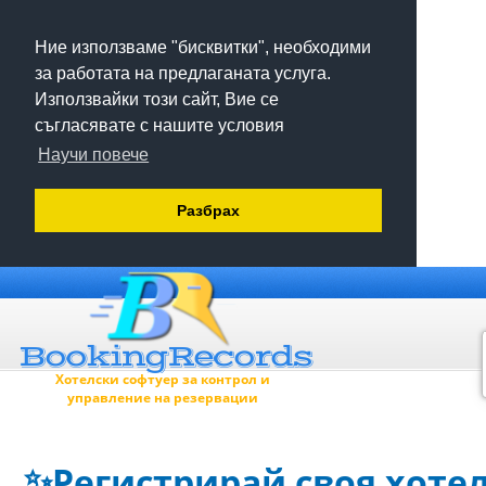
Ние използваме "бисквитки", необходими
за работата на предлаганата услуга.
Използвайки този сайт, Вие се
съгласявате с нашите условия
Научи повече
Разбрах
Хотелски софтуер за контрол и
управление на резервации
✨Регистрирай своя хотел