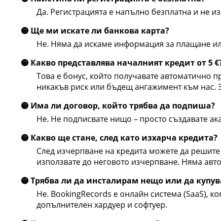
Да. Регистрацията е напълно безплатна и не и
🟡 Ще ми искате ли банкова карта?
Не. Няма да искаме информация за плащане ил
🟡 Какво представлява началният кредит от 5 €
Това е бонус, който получавате автоматично пр
никакъв риск или бъдещ ангажимент към нас. 
🟡 Има ли договор, който трябва да подпиша?
Не. Не подписвате нищо – просто създавате ака
🟡 Какво ще стане, след като изхарча кредита?
След изчерпване на кредита можете да решите 
използвате до неговото изчерпване. Няма авт
🟡 Трябва ли да инсталирам нещо или да купу
Не. BookingRecords е онлайн система (SaaS), к
допълнителен хардуер и софтуер.