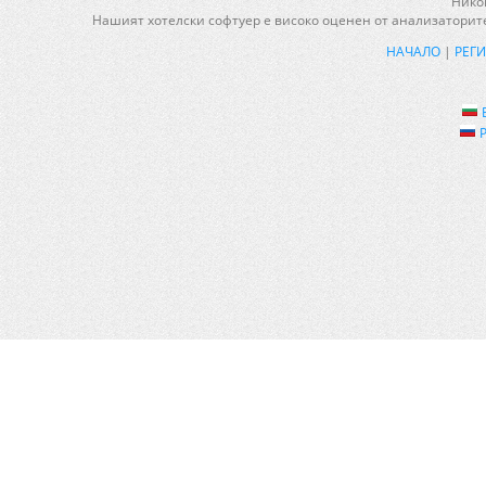
Никой
Нашият хотелски софтуер е високо оценен от анализаторите
НАЧАЛО
|
РЕГ