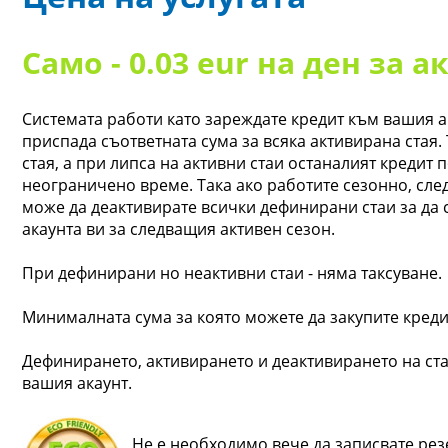
Само - 0.03 eur на ден за 
Системата работи като зареждате кредит към вашия ак
приспада съответната сума за всяка активирана стая. 
стая, а при липса на активни стаи останалият кредит 
неограничено време. Така ако работите сезонно, сле
може да деактивирате всички дефинирани стаи за да 
акаунта ви за следващия активен сезон.
При дефинирани но неактивни стаи - няма таксуване.
Минималната сума за която можете да закупите кредит
Дефинирането, активирането и деактивирането на ста
вашия акаунт.
Не е необходимо вече да записвате рез