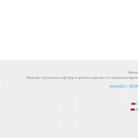
Никой
Нашият хотелски софтуер е високо оценен от анализаторите
НАЧАЛО
|
РЕГ