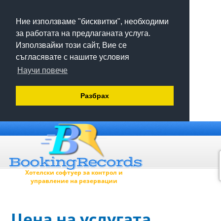
Ние използваме "бисквитки", необходими
за работата на предлаганата услуга.
Използвайки този сайт, Вие се
съгласявате с нашите условия
Научи повече
Разбрах
Хотелски софтуер за контрол и
управление на резервации
Цена на услугата