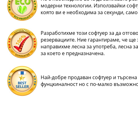
модерни технологии. Използвайки софту
която ви е необходима за секунди, само
Разработихме този софтуер за да отгов
резервациите. Ние гарантираме, че ще 
направихме лесна за употреба, лесна з
за което е предназначена.
Най-добре продаван софтуер и търсена 
фунцкиналност но с по-малко възможно