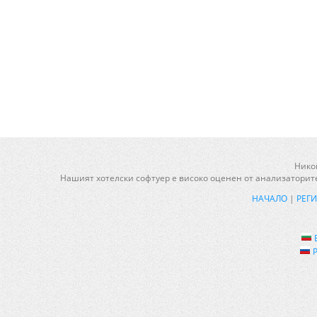
Никой
Нашият хотелски софтуер е високо оценен от анализаторите
НАЧАЛО
|
РЕГ