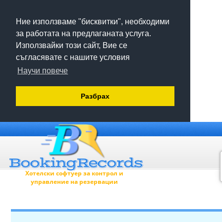
Ние използваме "бисквитки", необходими
за работата на предлаганата услуга.
Използвайки този сайт, Вие се
съгласявате с нашите условия
Научи повече
Разбрах
Хотелски софтуер за контрол и
управление на резервации