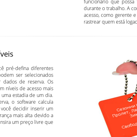
funcionário que possa 
durante o trabalho. A co
acesso, como gerente e 
rastrear quem está loga
íveis
ê pré-defina diferentes
podem ser selecionados
 dados de reserva. Os
m níveis de acesso mais
a uma estadia de um dia.
rva, o software calcula
você decidir inserir um
ança mais alta devido a
insira um preço livre que