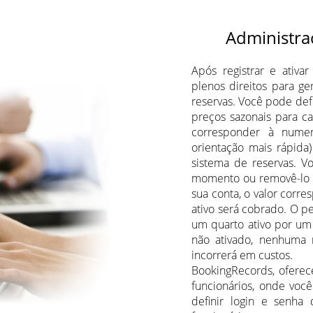
Administra
Após registrar e ativa
plenos direitos para ge
reservas. Você pode defin
preços sazonais para c
corresponder à nume
orientação mais rápida
sistema de reservas. V
momento ou removê-lo d
sua conta, o valor corr
ativo será cobrado. O p
um quarto ativo por um 
não ativado, nenhuma r
incorrerá em custos.
BookingRecords, oferec
funcionários, onde voc
definir login e senha 