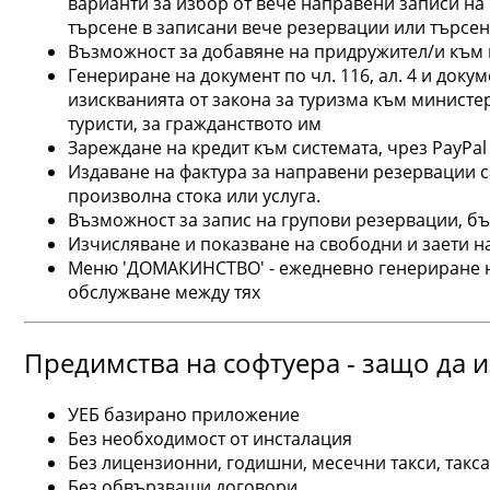
варианти за избор от вече направени записи на
търсене в записани вече резервации или търсен
Възможност за добавяне на придружител/и към
Генериране на документ по чл. 116, ал. 4 и доку
изискванията от закона за туризма към министер
туристи, за гражданството им
Зареждане на кредит към системата, чрез PayPal
Издаване на фактура за направени резервации с
произволна стока или услуга.
Възможност за запис на групови резервации, бъ
Изчисляване и показване на свободни и заети на
Меню 'ДОМАКИНСТВО' - ежедневно генериране н
обслужване между тях
Предимства на софтуера - защо да 
УЕБ базирано приложение
Без необходимост от инсталация
Без лицензионни, годишни, месечни такси, такса
Без обвързващи договори