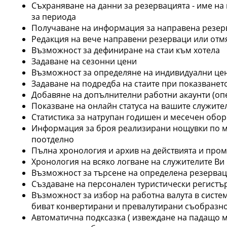
Съхраняване на данни за резервацията - име на 
за периода
Получаване на информация за направена резерв
Редакция на вече направени резерваци или отм
Възможност за дефиниране на стаи към хотела
Задаване на сезонни цени
Възможност за определяне на индивидуални цен
Задаване на подредба на стаите при показванет
Добавяне на допълнителни работни акаунти (опе
Показване на онлайн статуса на вашите служите
Статистика за натрупан годишен и месечен оборо
Информация за броя реализирани нощувки по месе
поотделно
Пълна хронология и архив на действията и пром
Хронология на всяко логване на служителите Ви 
Възможност за търсене на определена резервация
Създаване на персонален туристически регистър
Възможност за избор на работна валута в систем
биват конвертирани и превалутирани съобразно
Автоматична подксазка ( извеждане на падащо 