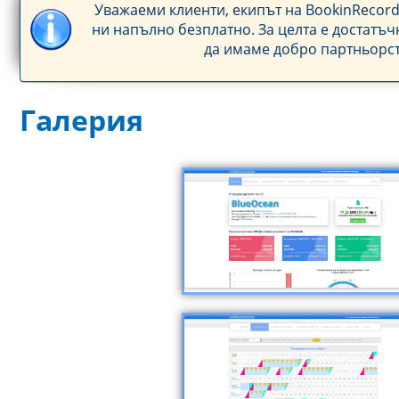
Уважаеми клиенти, екипът на BookinRecor
ни напълно безплатно. За целта е достатъч
да имаме добро партньорств
Галерия