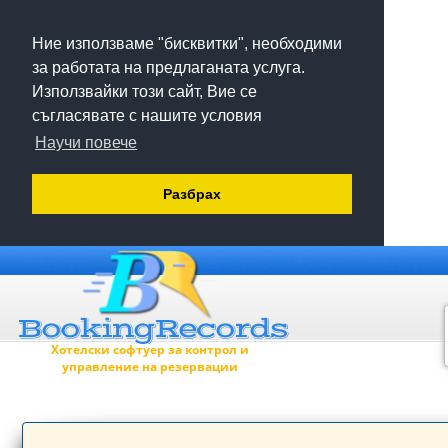
Ние използваме "бисквитки", необходими
за работата на предлаганата услуга.
Използвайки този сайт, Вие се
съгласявате с нашите условия
Научи повече
Разбрах
Хотелски софтуер за контрол и
управление на резервации