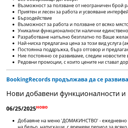
Възможност за ползване от неограничен брой раб
Приятен и лесен за работа и усвояване интерфе
Бързодействие
Възможност за работа и ползване от всяко мяст
Уникални функционалности налични единствено 
Разработване напълно безплатно по Ваше желани
Най-ниска предлагана цена за този вид услуга (
Постоянна поддръжка, бърз отговор и предлага
Ние постоянно се развиваме, следим новостите 
Редовни промоции, с които цените ни стават до
BookingRecords продължава да се развив
Нови добавени функционалности и 
ново
06/25/2025
Добавяне на меню 'ДОМАКИНСТВО' - ежедневно г
на бельо, напускащи, с времеви период за всяко