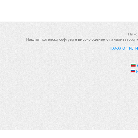
Никой
Нашият хотелски софтуер е високо оценен от анализаторите
НАЧАЛО
|
РЕГ